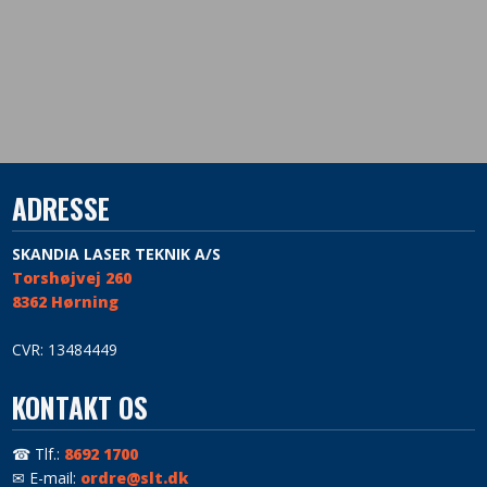
ADRESSE
SKANDIA LASER TEKNIK A/S
Torshøjvej 260
​8362 Hørning
CVR: 13484449
KONTAKT OS
☎ Tlf.:
8692 1700
✉ E-mail:
ordre@slt.dk