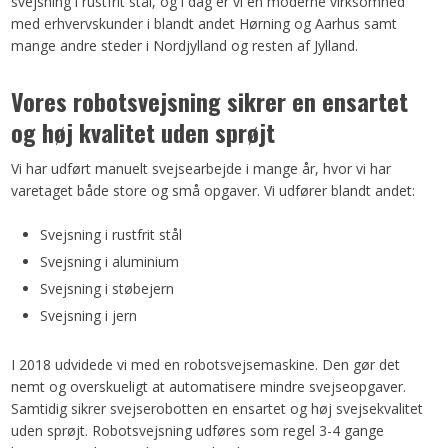
svejsning i rustfrit stål, og i dag er vi en moderne virksomhed
med erhvervskunder i blandt andet Hørning og Aarhus samt
mange andre steder i Nordjylland og resten af Jylland.
Vores robotsvejsning sikrer en ensartet
og høj kvalitet uden sprøjt
​Vi har udført manuelt svejsearbejde i mange år, hvor vi har
varetaget både store og små opgaver. Vi udfører blandt andet:
Svejsning i rustfrit stål
​Svejsning i aluminium
​Svejsning i støbejern
​Svejsning i jern
I 2018 udvidede vi med en robotsvejsemaskine. Den gør det
nemt og overskueligt at automatisere mindre svejseopgaver.
Samtidig sikrer svejserobotten en ensartet og høj svejsekvalitet
uden sprøjt. Robotsvejsning udføres som regel 3-4 gange